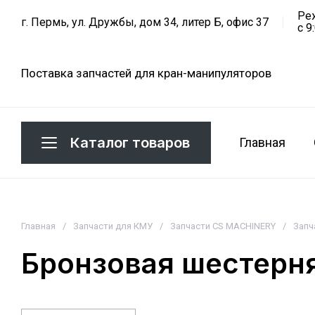
Ре
г. Пермь, ул. Дружбы, дом 34, литер Б, офис 37
с 9
Поставка запчастей для кран-манипуляторов
Каталог товаров
Главная
Главная
/
Запчасти для КМУ
/
Запчасти CS MACHINERY
/
Запч
Бронзовая шестерня