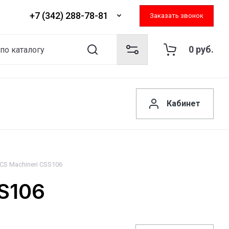
+7 (342) 288-78-81
Заказать звонок
0
руб.
Кабинет
S Machineri CSS106
S106