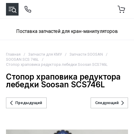
Поставка запчастей для кран-манипуляторов
Главная
/
Запчасти для КМУ
/
Запчасти SOOSAN
/
SOOSAN SCS 746L
/
Стопор храповика редуктора лебедки Soosan SCS746L
Стопор храповика редуктора
лебедки Soosan SCS746L
Предыдущий
Следующий