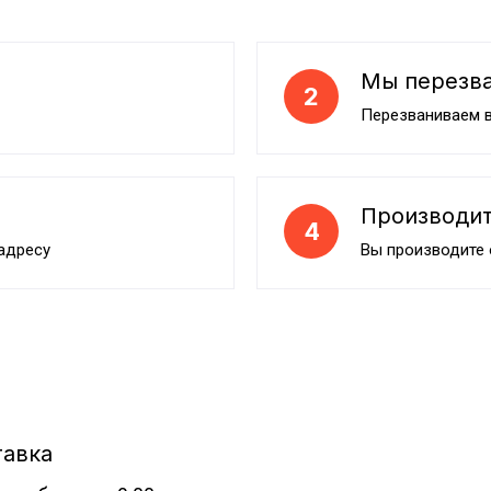
Мы перезв
2
Перезваниваем в
Производит
4
адресу
Вы производите
тавка