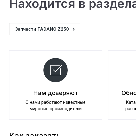
Находится в раздел
Запчасти TADANO Z250
Нам доверяют
Обно
С нами работают известные
Ката
мировые производители
расш
Как заказать